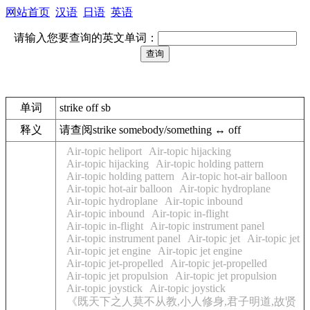
网站首页
汉语
日语
英语
请输入您要查询的英文单词：
单词
strike off sb
释义
请查阅strike somebody/something ↔ off
Air-topic heliport
Air-topic hijacking
Air-topic hijacking
Air-topic holding pattern
Air-topic holding pattern
Air-topic hot-air balloon
Air-topic hot-air balloon
Air-topic hydroplane
Air-topic hydroplane
Air-topic inbound
Air-topic inbound
Air-topic in-flight
Air-topic in-flight
Air-topic instrument panel
Air-topic instrument panel
Air-topic jet
Air-topic jet
Air-topic jet engine
Air-topic jet engine
Air-topic jet-propelled
Air-topic jet-propelled
Air-topic jet propulsion
Air-topic jet propulsion
Air-topic joystick
Air-topic joystick
《既天下之人莫不从教,小人修身,君子明道,故贤