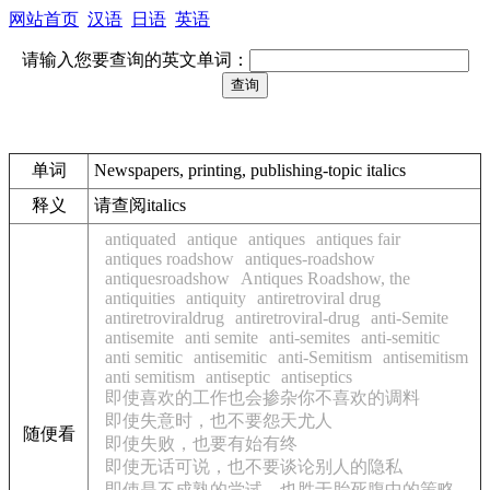
网站首页
汉语
日语
英语
请输入您要查询的英文单词：
单词
Newspapers, printing, publishing-topic italics
释义
请查阅italics
antiquated
antique
antiques
antiques fair
antiques roadshow
antiques-roadshow
antiquesroadshow
Antiques Roadshow, the
antiquities
antiquity
antiretroviral drug
antiretroviraldrug
antiretroviral-drug
anti-Semite
antisemite
anti semite
anti-semites
anti-semitic
anti semitic
antisemitic
anti-Semitism
antisemitism
anti semitism
antiseptic
antiseptics
即使喜欢的工作也会掺杂你不喜欢的调料
即使失意时，也不要怨天尤人
随便看
即使失败，也要有始有终
即使无话可说，也不要谈论别人的隐私
即使是不成熟的尝试，也胜于胎死腹中的策略