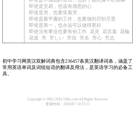
即使是交易，也该有感恩的心
即使是哭，也要笑着哭
即使是最平庸的工作，也要做到尽职尽责
即使是第一，也永远可以做得更好
即使没有事业也要有份工作
花見
花言葉
花輪
花道
芳
芳しい
芳信
芳名
芳心
芳志
初中学习网英汉双解词典包含236457条英汉翻译词条，涵盖了
常用英语单词及词组短语的翻译及用法，是英语学习的必备工
具。
Copyright © 2002-2024 53thu.com All Rights Reserved
更新时间：2026/8/7 18:33:13