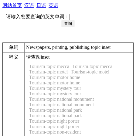
网站首页
汉语
日语
英语
请输入您要查询的英文单词：
单词
Newspapers, printing, publishing-topic inset
释义
请查阅inset
Tourism-topic mecca
Tourism-topic mecca
Tourism-topic motel
Tourism-topic motel
Tourism-topic motor home
Tourism-topic motor home
Tourism-topic mystery tour
Tourism-topic mystery tour
Tourism-topic national monument
Tourism-topic national monument
Tourism-topic national park
Tourism-topic national park
Tourism-topic night porter
Tourism-topic night porter
Tourism-topic non-resident