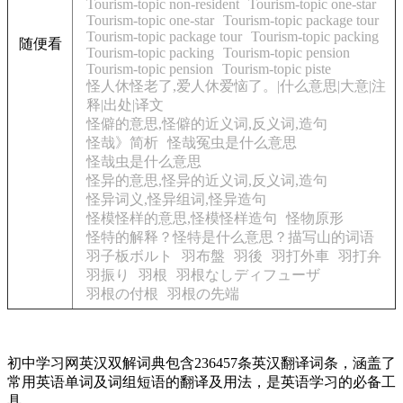
Tourism-topic non-resident
Tourism-topic one-star
Tourism-topic one-star
Tourism-topic package tour
Tourism-topic package tour
Tourism-topic packing
随便看
Tourism-topic packing
Tourism-topic pension
Tourism-topic pension
Tourism-topic piste
怪人休怪老了,爱人休爱恼了。|什么意思|大意|注
释|出处|译文
怪僻的意思,怪僻的近义词,反义词,造句
怪哉》简析
怪哉冤虫是什么意思
怪哉虫是什么意思
怪异的意思,怪异的近义词,反义词,造句
怪异词义,怪异组词,怪异造句
怪模怪样的意思,怪模怪样造句
怪物原形
怪特的解释？怪特是什么意思？描写山的词语
羽子板ボルト
羽布盤
羽後
羽打外車
羽打弁
羽振り
羽根
羽根なしディフューザ
羽根の付根
羽根の先端
初中学习网英汉双解词典包含236457条英汉翻译词条，涵盖了
常用英语单词及词组短语的翻译及用法，是英语学习的必备工
具。