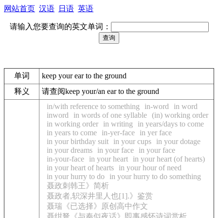
网站首页
汉语
日语
英语
请输入您要查询的英文单词：
单词
keep your ear to the ground
释义
请查阅keep your/an ear to the ground
in/with reference to something
in-word
in word
inword
in words of one syllable
(in) working order
in working order
in writing
in years/days to come
in years to come
in-yer-face
in yer face
in your birthday suit
in your cups
in your dotage
in your dreams
in your face
in your face
in-your-face
in your heart
in your heart (of hearts)
in your heart of hearts
in your hour of need
in your hurry to do
in your hurry to do something
聂政刺韩王》简析
聂政者,轵深井里人也[1].》鉴赏
聂瑞《已选择》原创高中作文
聂绀弩《与秦似夜话》即事感怀诗词赏析