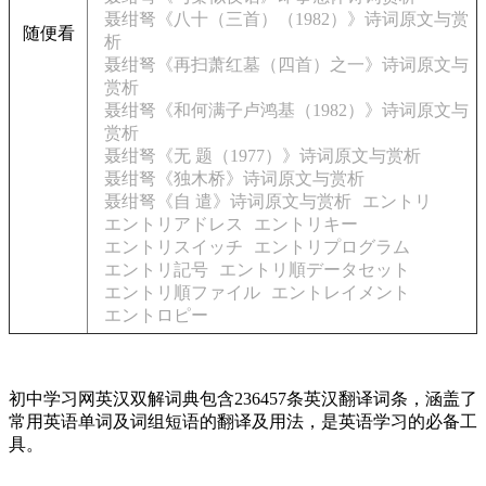
聂绀弩《八十（三首）（1982）》诗词原文与赏
随便看
析
聂绀弩《再扫萧红墓（四首）之一》诗词原文与
赏析
聂绀弩《和何满子卢鸿基（1982）》诗词原文与
赏析
聂绀弩《无 题（1977）》诗词原文与赏析
聂绀弩《独木桥》诗词原文与赏析
聂绀弩《自 遣》诗词原文与赏析
エントリ
エントリアドレス
エントリキー
エントリスイッチ
エントリプログラム
エントリ記号
エントリ順データセット
エントリ順ファイル
エントレイメント
エントロピー
初中学习网英汉双解词典包含236457条英汉翻译词条，涵盖了
常用英语单词及词组短语的翻译及用法，是英语学习的必备工
具。