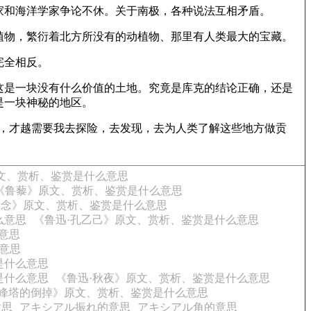
家和海洋学家争论不休。关于南极，各种说法互相矛盾。
植物，繁衍着北方所没有的动植物、那里有人类最大的宝藏。
完全相反。
这是一块没有什么价值的土地。究竟是库克的结论正确，还是
是一块神秘的地区。
样，才越需要我去探险，去发现，去为人类了解这些地方做贡
文、赏析、鉴赏是什么意思
《鲁藜》原文、赏析、鉴赏是什么意思
记念》原文、赏析、鉴赏是什么意思
么意思
《鲁迅·孔乙己》原文、赏析、鉴赏是什么意思
意思
意思
是什么意思
是什么意思
《鲁迅·秋夜》原文、赏析、鉴赏是什么意思
雷峰塔的倒掉》原文、赏析、鉴赏是什么意思
意思
アキシアル振れ的意思
アキシアル角的意思