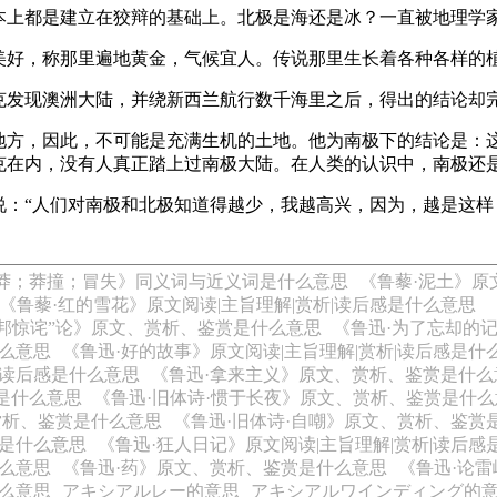
本上都是建立在狡辩的基础上。北极是海还是冰？一直被地理学
美好，称那里遍地黄金，气候宜人。传说那里生长着各种各样的
克发现澳洲大陆，并绕新西兰航行数千海里之后，得出的结论却
地方，因此，不可能是充满生机的土地。他为南极下的结论是：
克在内，没有人真正踏上过南极大陆。在人类的认识中，南极还
说：“人们对南极和北极知道得越少，我越高兴，因为，越是这
莽；莽撞；冒失》同义词与近义词是什么意思
《鲁藜·泥土》原
《鲁藜·红的雪花》原文阅读|主旨理解|赏析|读后感是什么意思
友邦惊诧”论》原文、赏析、鉴赏是什么意思
《鲁迅·为了忘却的
什么意思
《鲁迅·好的故事》原文阅读|主旨理解|赏析|读后感是什
|读后感是什么意思
《鲁迅·拿来主义》原文、赏析、鉴赏是什么
是什么意思
《鲁迅·旧体诗·惯于长夜》原文、赏析、鉴赏是什么
、赏析、鉴赏是什么意思
《鲁迅·旧体诗·自嘲》原文、赏析、鉴赏
感是什么意思
《鲁迅·狂人日记》原文阅读|主旨理解|赏析|读后感
什么意思
《鲁迅·药》原文、赏析、鉴赏是什么意思
《鲁迅·论
什么意思
アキシアルレー的意思
アキシアルワインディング的