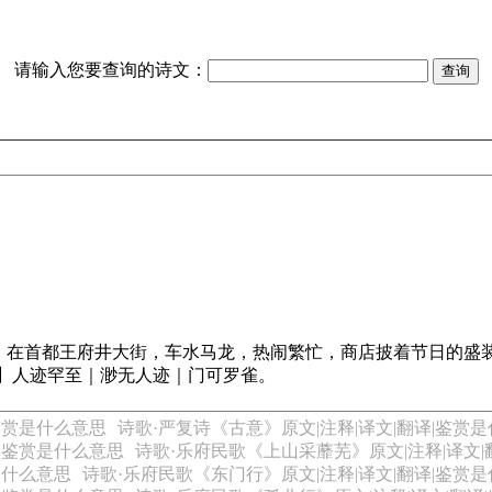
请输入您要查询的诗文：
】在首都王府井大街，车水马龙，热闹繁忙，商店披着节日的盛装
】人迹罕至｜渺无人迹｜门可罗雀。
鉴赏是什么意思
诗歌·严复诗《古意》原文|注释|译文|翻译|鉴赏
译|鉴赏是什么意思
诗歌·乐府民歌《上山采蘼芜》原文|注释|译文|
是什么意思
诗歌·乐府民歌《东门行》原文|注释|译文|翻译|鉴赏