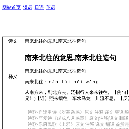
网站首页
汉语
日语
英语
诗文
南来北往的意思,南来北往造句
南来北往的意思,南来北往造句
南来北往的意思,南来北往造句
释义
南来北往：ｎáｎ ｌáｉ ｂěｉ ｗǎｎɡ
从南方来，到北方去。泛指行人来来往往。【例句
兄》)【近】熙来攘往｜车水马龙｜川流不息。【反
诗歌·丘逢甲诗《岁暮杂感》原文|注释|译文|翻译|
诗歌·严复诗《戊戌八月感事》原文|注释|译文|翻
诗歌·乐府民歌《上邪》原文|注释|译文|翻译|鉴赏