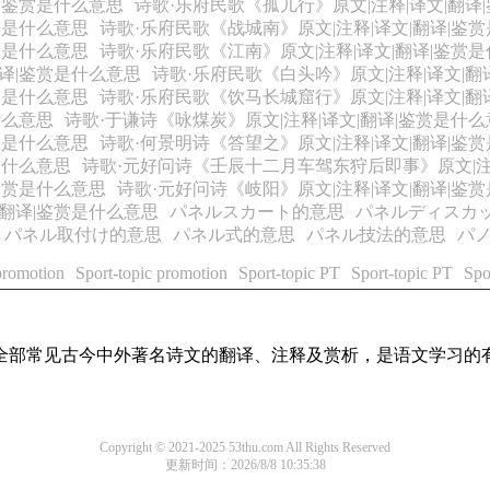
译|鉴赏是什么意思
诗歌·乐府民歌《孤儿行》原文|注释|译文|翻译
赏是什么意思
诗歌·乐府民歌《战城南》原文|注释|译文|翻译|鉴
赏是什么意思
诗歌·乐府民歌《江南》原文|注释|译文|翻译|鉴赏
翻译|鉴赏是什么意思
诗歌·乐府民歌《白头吟》原文|注释|译文|翻
赏是什么意思
诗歌·乐府民歌《饮马长城窟行》原文|注释|译文|翻
什么意思
诗歌·于谦诗《咏煤炭》原文|注释|译文|翻译|鉴赏是什
赏是什么意思
诗歌·何景明诗《答望之》原文|注释|译文|翻译|鉴
是什么意思
诗歌·元好问诗《壬辰十二月车驾东狩后即事》原文|注
鉴赏是什么意思
诗歌·元好问诗《岐阳》原文|注释|译文|翻译|鉴
|翻译|鉴赏是什么意思
パネルスカート的意思
パネルディスカ
パネル取付け的意思
パネル式的意思
パネル技法的意思
パ
promotion
Sport-topic promotion
Sport-topic PT
Sport-topic PT
Spo
盖了全部常见古今中外著名诗文的翻译、注释及赏析，是语文学习的
Copyright © 2021-2025 53thu.com All Rights Reserved
更新时间：2026/8/8 10:35:38