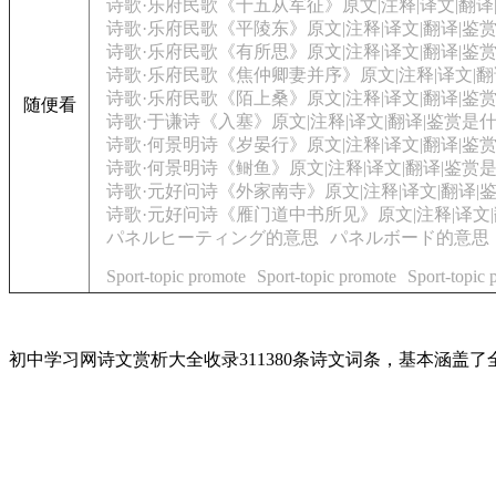
诗歌·乐府民歌《十五从军征》原文|注释|译文|翻
诗歌·乐府民歌《平陵东》原文|注释|译文|翻译|鉴
诗歌·乐府民歌《有所思》原文|注释|译文|翻译|鉴
诗歌·乐府民歌《焦仲卿妻并序》原文|注释|译文|
诗歌·乐府民歌《陌上桑》原文|注释|译文|翻译|鉴
随便看
诗歌·于谦诗《入塞》原文|注释|译文|翻译|鉴赏是
诗歌·何景明诗《岁晏行》原文|注释|译文|翻译|鉴
诗歌·何景明诗《鲥鱼》原文|注释|译文|翻译|鉴赏
诗歌·元好问诗《外家南寺》原文|注释|译文|翻译|
诗歌·元好问诗《雁门道中书所见》原文|注释|译文
パネルヒーティング的意思
パネルボード的意思
Sport-topic promote
Sport-topic promote
Sport-topic 
初中学习网诗文赏析大全收录311380条诗文词条，基本涵