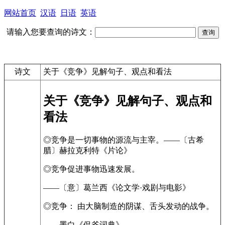
网站首页
汉语
日语
英语
请输入您要查询的诗文：
诗文
关于《竞争》见解句子、观点和看法
关于《竞争》见解句子、观点和
看法
◎竞争是一切事物的源流与主宰。——〔古希
腊〕赫拉克利特《片论》
◎竞争促进事物迅速发展。
——〔意〕葛兰西《论文学·戏剧与电影》
◎竞争： 由大脑制造的阴谋、舌头发动的战争。
——墨白《侃爷词典》