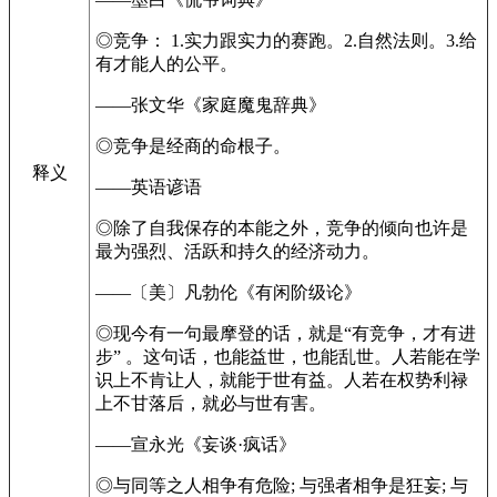
◎竞争： 1.实力跟实力的赛跑。2.自然法则。3.给
有才能人的公平。
——张文华《家庭魔鬼辞典》
◎竞争是经商的命根子。
释义
——英语谚语
◎除了自我保存的本能之外，竞争的倾向也许是
最为强烈、活跃和持久的经济动力。
——〔美〕凡勃伦《有闲阶级论》
◎现今有一句最摩登的话，就是“有竞争，才有进
步” 。这句话，也能益世，也能乱世。人若能在学
识上不肯让人，就能于世有益。人若在权势利禄
上不甘落后，就必与世有害。
——宣永光《妄谈·疯话》
◎与同等之人相争有危险; 与强者相争是狂妄; 与