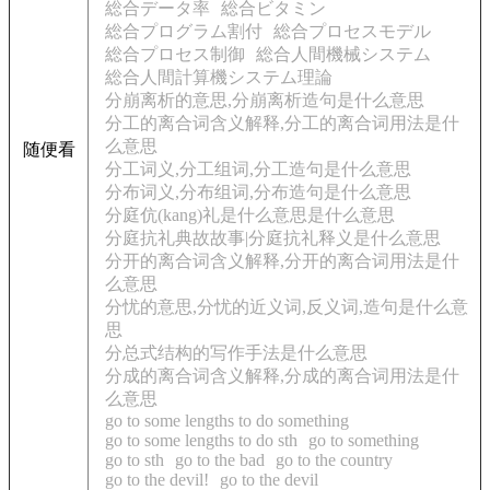
総合データ率
総合ビタミン
総合プログラム割付
総合プロセスモデル
総合プロセス制御
総合人間機械システム
総合人間計算機システム理論
分崩离析的意思,分崩离析造句是什么意思
分工的离合词含义解释,分工的离合词用法是什
么意思
随便看
分工词义,分工组词,分工造句是什么意思
分布词义,分布组词,分布造句是什么意思
分庭伉(kang)礼是什么意思是什么意思
分庭抗礼典故故事|分庭抗礼释义是什么意思
分开的离合词含义解释,分开的离合词用法是什
么意思
分忧的意思,分忧的近义词,反义词,造句是什么意
思
分总式结构的写作手法是什么意思
分成的离合词含义解释,分成的离合词用法是什
么意思
go to some lengths to do something
go to some lengths to do sth
go to something
go to sth
go to the bad
go to the country
go to the devil!
go to the devil