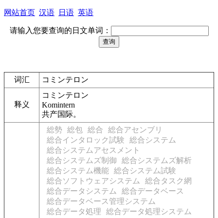
网站首页
汉语
日语
英语
请输入您要查询的日文单词：
词汇
コミンテロン
コミンテロン
释义
Komintern
共产国际。
総勢
総包
総合
総合アセンブリ
総合インタロック試験
総合システム
総合システムアセスメント
総合システムズ制御
総合システムズ解析
総合システム機能
総合システム試験
総合ソフトウェアシステム
総合タスク網
総合データシステム
総合データベース
総合データベース管理システム
総合データ処理
総合データ処理システム